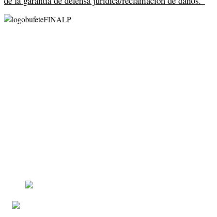
de la garantía de defensa jurídica/reclamación de daños."
1ª Consulta Gratuita
Contacta por medio del formulario y recibe tu respuesta
legal.
Dirección despacho cita previa
Calle Burriana número 30-5-10
Código Postal 46005, Valencia.
96 314 33 09
633 233 111